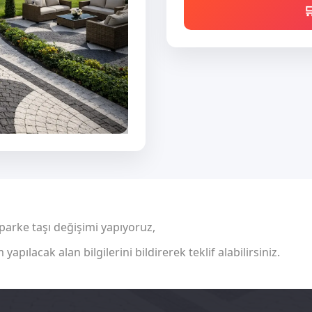

ile parke taşı değişimi yapıyoruz,
apılacak alan bilgilerini bildirerek teklif alabilirsiniz.