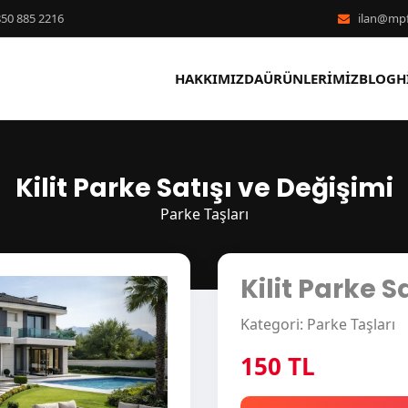
50 885 2216
ilan@mpf
HAKKIMIZDA
ÜRÜNLERIMIZ
BLOG
H
Kilit Parke Satışı ve Değişimi
Parke Taşları
Kilit Parke S
›
Kategori: Parke Taşları
150 TL