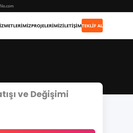
ilo.com
IZMETLERIMIZ
PROJELERIMIZ
ILETIŞIM
TEKLIF AL
atışı ve Değişimi