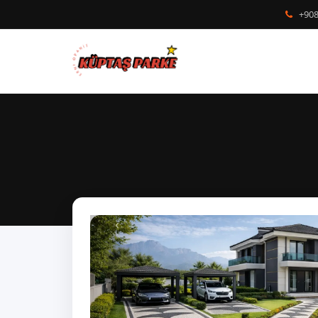
+908
‹